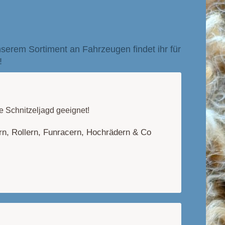
serem Sortiment an Fahrzeugen findet ihr für
e!
ne Schnitzeljagd geeignet!
ern, Rollern, Funracern, Hochrädern & Co