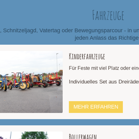
Fahrzeuge
, Schnitzeljagd, Vatertag oder Bewegungsparcour - in un
jeden Anlass das Richtig
Kinderfahrzeuge
Für Feste mit viel Platz oder ei
Individuelles Set aus Dreiräd
MEHR ERFAHREN
Bollerwagen