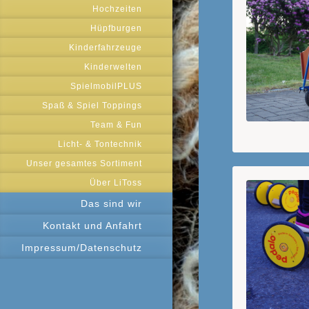
Hochzeiten
Hüpfburgen
Kinderfahrzeuge
Kinderwelten
SpielmobilPLUS
Spaß & Spiel Toppings
Team & Fun
Licht- & Tontechnik
Unser gesamtes Sortiment
Über LiToss
Das sind wir
Kontakt und Anfahrt
Impressum/Datenschutz