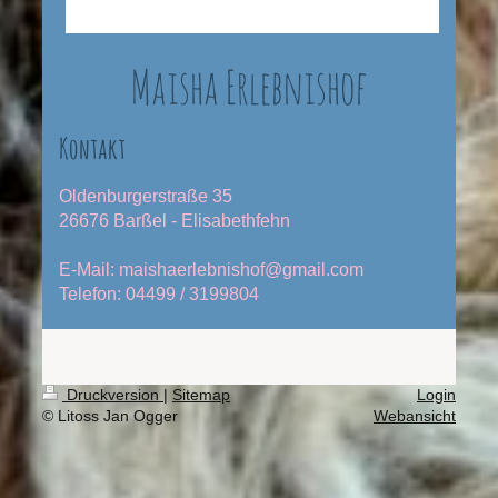
Maisha Erlebnishof
Kontakt
Oldenburgerstraße 35
26676 Barßel - Elisabethfehn
E-Mail: maishaerlebnishof@gmail.com
Telefon: 04499 / 3199804
Druckversion
|
Sitemap
Login
© Litoss Jan Ogger
Webansicht