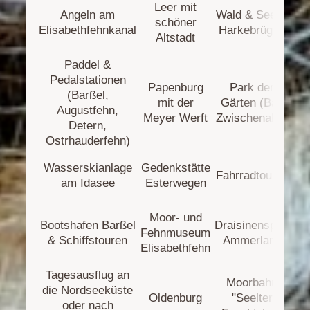
Leer mit
Angeln am
Wald & See in
schöner
Fr
Elisabethfehnkanal
Harkebrügge
Altstadt
Paddel &
Pedalstationen
Papenburg
Park der
(Barßel,
La
mit der
Gärten (Bad
Augustfehn,
We
Meyer Werft
Zwischenahn)
Detern,
Ostrhauderfehn)
S
Wasserskianlage
Gedenkstätte
Fahrradtouren
a
am Idasee
Esterwegen
Moor- und
Bootshafen Barßel
Draisinenspaß
Ba
Fehnmuseum
& Schiffstouren
Ammerland
Ha
Elisabethfehn
Tagesausflug an
Moorbahn
die Nordseeküste
Kl
Oldenburg
"Seelter
oder nach